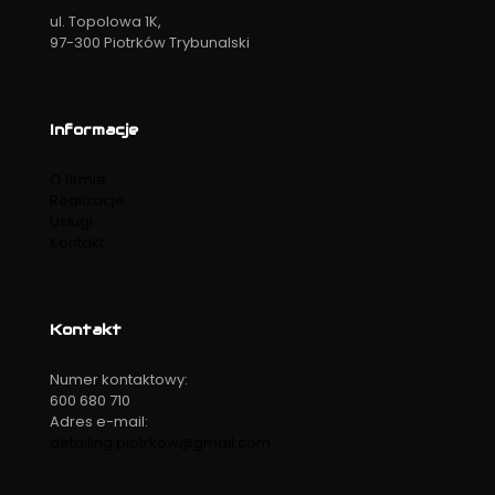
ul. Topolowa 1K,
97-300 Piotrków Trybunalski
Informacje
O firmie
Realizacje
Usługi
Kontakt
Kontakt
Numer kontaktowy:
600 680 710
Adres e-mail:
detailing.piotrkow@gmail.com