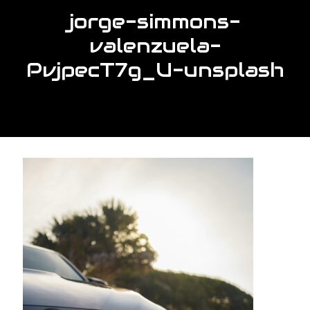
jorge-simmons-
valenzuela-
PvjpecT7g_U-unsplash