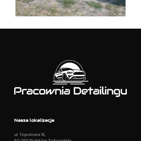
Nasza lokalizacja
ul. Topolowa 1K,
97-300 Piotrków Trybunalski