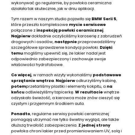
wykonywać go regularnie, by powłoka ceramiczna
działała tak skutecznie, jak w dniu aplikacji.
Tym razem w naszym studio pojawiło się
BMW Serii 5
,
które przeszło kompleksowe
mycie serwisowe
połączone z
inspekcją powłoki ceramicznej
.
Najpierw
dokładnie oczyściliśmy karoserię z zabrudzeń
drogowych i osadów,
następnie
przeprowadziliśmy
szczegółowe sprawdzenie kondycji powłoki.
Dzięki
temu
mogliśmy upewnić się, że lakier nadal jest
odpowiednio zabezpieczony i zachowuje swoje
właściwości hydrofobowe.
Co więcej
, w ramach wizyty wykonaliśmy
podstawowe
sprzątanie wnętrza
.
Najpierw
odkurzyliśmy kabinę,
potem
przetarliśmy plastiki i elementy kokpitu, a
na
końcu
odświeżyliśmy tapicerkę.
W rezultacie
wnętrze
odzyskało świeżość, a kierowca może znów cieszyć się
czystym i przyjemnym środkiem auta.
Ponadto
, regularne serwisy powłoki ceramicznej
pomagają utrzymać nie tylko świetny wygląd, ale także
dłuższą trwałość zabezpieczenia.
Z jednej strony
powłoka chroni lakier przed promieniowaniem UV, solą i