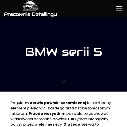
BMW serii 5
Regularny
serwis powłoki ceramicznej
to niezbędny
element pielęgnacji każdego auta z zabezpieczonym
lakierem.
Przede wszystkim
pozwala on zachować
właściwości ochronne powłoki i utrzymać intensywny
połysk przez wiele miesięcy.
Dlatego też
warto