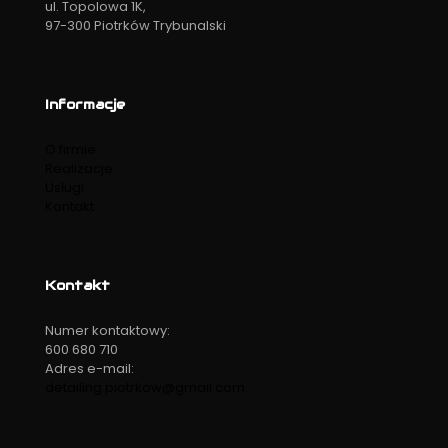
ul. Topolowa 1K,
97-300 Piotrków Trybunalski
Informacje
O firmie
Realizacje
Usługi
Kontakt
Kontakt
Numer kontaktowy:
600 680 710
Adres e-mail:
detailing.piotrkow@gmail.com