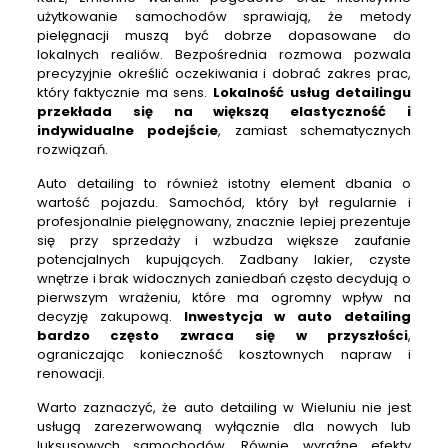
użytkowanie samochodów sprawiają, że metody
pielęgnacji muszą być dobrze dopasowane do
lokalnych realiów. Bezpośrednia rozmowa pozwala
precyzyjnie określić oczekiwania i dobrać zakres prac,
który faktycznie ma sens.
Lokalność usług detailingu
przekłada się na większą elastyczność i
indywidualne podejście
, zamiast schematycznych
rozwiązań.
Auto detailing to również istotny element dbania o
wartość pojazdu. Samochód, który był regularnie i
profesjonalnie pielęgnowany, znacznie lepiej prezentuje
się przy sprzedaży i wzbudza większe zaufanie
potencjalnych kupujących. Zadbany lakier, czyste
wnętrze i brak widocznych zaniedbań często decydują o
pierwszym wrażeniu, które ma ogromny wpływ na
decyzję zakupową.
Inwestycja w auto detailing
bardzo często zwraca się w przyszłości
,
ograniczając konieczność kosztownych napraw i
renowacji.
Warto zaznaczyć, że auto detailing w Wieluniu nie jest
usługą zarezerwowaną wyłącznie dla nowych lub
luksusowych samochodów. Równie wyraźne efekty