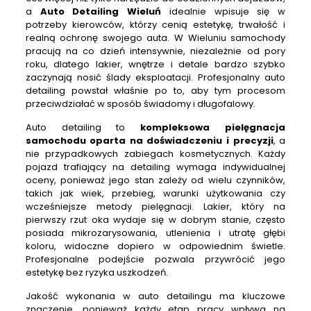
a
Auto Detailing Wieluń
idealnie wpisuje się w
potrzeby kierowców, którzy cenią estetykę, trwałość i
realną ochronę swojego auta. W Wieluniu samochody
pracują na co dzień intensywnie, niezależnie od pory
roku, dlatego lakier, wnętrze i detale bardzo szybko
zaczynają nosić ślady eksploatacji. Profesjonalny auto
detailing powstał właśnie po to, aby tym procesom
przeciwdziałać w sposób świadomy i długofalowy.
Auto detailing to
kompleksowa pielęgnacja
samochodu oparta na doświadczeniu i precyzji
, a
nie przypadkowych zabiegach kosmetycznych. Każdy
pojazd trafiający na detailing wymaga indywidualnej
oceny, ponieważ jego stan zależy od wielu czynników,
takich jak wiek, przebieg, warunki użytkowania czy
wcześniejsze metody pielęgnacji. Lakier, który na
pierwszy rzut oka wydaje się w dobrym stanie, często
posiada mikrozarysowania, utlenienia i utratę głębi
koloru, widoczne dopiero w odpowiednim świetle.
Profesjonalne podejście pozwala przywrócić jego
estetykę bez ryzyka uszkodzeń.
Jakość wykonania w auto detailingu ma kluczowe
znaczenie, ponieważ każdy etap pracy wpływa na