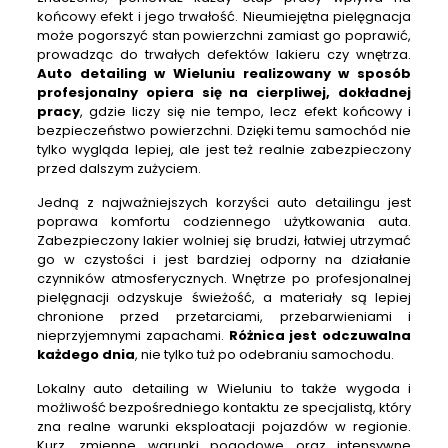
końcowy efekt i jego trwałość. Nieumiejętna pielęgnacja
może pogorszyć stan powierzchni zamiast go poprawić,
prowadząc do trwałych defektów lakieru czy wnętrza.
Auto detailing w Wieluniu realizowany w sposób
profesjonalny opiera się na cierpliwej, dokładnej
pracy
, gdzie liczy się nie tempo, lecz efekt końcowy i
bezpieczeństwo powierzchni. Dzięki temu samochód nie
tylko wygląda lepiej, ale jest też realnie zabezpieczony
przed dalszym zużyciem.
Jedną z najważniejszych korzyści auto detailingu jest
poprawa komfortu codziennego użytkowania auta.
Zabezpieczony lakier wolniej się brudzi, łatwiej utrzymać
go w czystości i jest bardziej odporny na działanie
czynników atmosferycznych. Wnętrze po profesjonalnej
pielęgnacji odzyskuje świeżość, a materiały są lepiej
chronione przed przetarciami, przebarwieniami i
nieprzyjemnymi zapachami.
Różnica jest odczuwalna
każdego dnia
, nie tylko tuż po odebraniu samochodu.
Lokalny auto detailing w Wieluniu to także wygoda i
możliwość bezpośredniego kontaktu ze specjalistą, który
zna realne warunki eksploatacji pojazdów w regionie.
Kurz, zmienne warunki pogodowe oraz intensywne