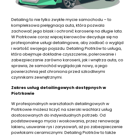
Detailing
to nie tylko zwykłe mycie samochodu – to
kompleksowa pielęgnacja auta, która pozwala
zachować jego blask i ochronić karoserię na długie lata.
W Piotrkowie coraz więcej kierowców decyduje się na
profesjonalne
usługi detailingowe
, aby zadbać o wygląd
i wartość swojego pojazdu.
Detailing Piotrków
to usługa,
która obejmuje dokładne czyszczenie, polerowanie i
zabezpieczanie zarówno karoserii, jak i wnętrza auta, co
sprawia, że samochód wygląda jak nowy, a jego
powierzchnia jest chroniona przed szkodliwymi
czynnikami zewnętrznymi.
Zakres
usług detailingowych
dostępnych w
Piotrkowie
W profesjonalnych
warsztatach detailingowych w
Piotrkowie
możesz liczyć na szeroki wachlarz usług
dostosowanych do indywidualnych potrzeb. Od
podstawowego mycia i woskowania, przez renowację
lakieru, usuwanie rys i zarysowań, aż po zabezpieczenie
powłokami ceramicznymi.
Detailing Piotrków
to także