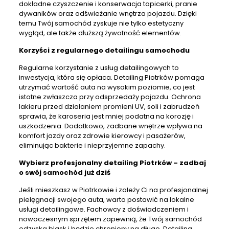
dokładne czyszczenie i konserwacja tapicerki, pranie
dywaników oraz odświeżanie wnętrza pojazdu. Dzięki
temu Twój samochód zyskuje nie tylko estetyczny
wygląd, ale także dłuższą żywotność elementów.
Korzyści z regularnego
detailingu samochodu
Regularne korzystanie z usług detailingowych to
inwestycja, która się opłaca.
Detailing Piotrków
pomaga
utrzymać wartość auta na wysokim poziomie, co jest
istotne zwłaszcza przy odsprzedaży pojazdu. Ochrona
lakieru przed działaniem promieni UV, soli i zabrudzeń
sprawia, że karoseria jest mniej podatna na korozję i
uszkodzenia. Dodatkowo, zadbane wnętrze wpływa na
komfort jazdy oraz zdrowie kierowcy i pasażerów,
eliminując bakterie i nieprzyjemne zapachy.
Wybierz
profesjonalny detailing Piotrków
– zadbaj
o swój samochód już dziś
Jeśli mieszkasz w Piotrkowie i zależy Ci na profesjonalnej
pielęgnacji swojego auta, warto postawić na lokalne
usługi detailingowe
. Fachowcy z doświadczeniem i
nowoczesnym sprzętem zapewnią, że Twój samochód
odzyska blask i będzie chroniony na długo.
Detailing