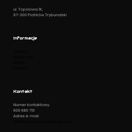
ul. Topolowa 1K,
97-300 Piotrków Trybunalski
Informacje
O firmie
Realizacje
Usługi
Kontakt
Kontakt
Numer kontaktowy:
600 680 710
Adres e-mail:
detailing.piotrkow@gmail.com